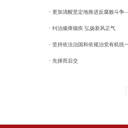
更加清醒坚定地推进反腐败斗争
纠治顽瘴痼疾 弘扬新风正气
坚持依法治国和依规治党有机统
先择而后交