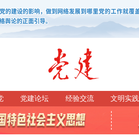
党
党建论坛
经验交流
文明实践
学习园地
理论强党
党建论坛
先锋模范
学史明理
经典常读