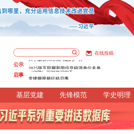
党建网视频征稿启事
在线投稿
关于版权和用稿问题的声明
党建网征稿启事
公示
2025版互联网新闻信息稿源单位名单
《党建》杂志征稿启事
关于版权和用稿问题的声明
启事
党建网视频征稿启事
2025版互联网新闻信息稿源单位名单
党建网征稿启事
基层党建
先锋模范
学史明理
工作动态
经验交流
文明实践
基
文化大观
专题库