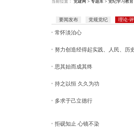
当前位置：
党建网 >
专题库 >
党纪学习教育 
要闻发布
党规党纪
理论·
常怀淡泊心
努力创造经得起实践、人民、历
思其始而成其终
持之以恒 久久为功
多求于己立德行
拒砚知止 心镜不染